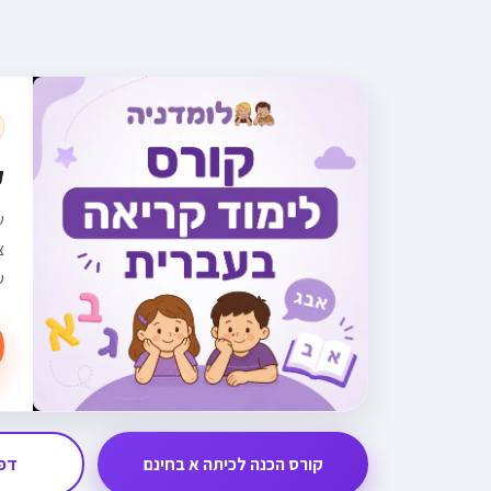
ק
ש
צ
ש
קורס הכנה לכיתה א בחינם
דפי