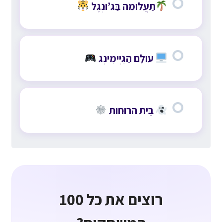
תַעֲלוּמה בַּג’וּנְגֶל
עולָם הַגֵיְימִינְג
בֵּית הרוּחות
רוצים את כל 100