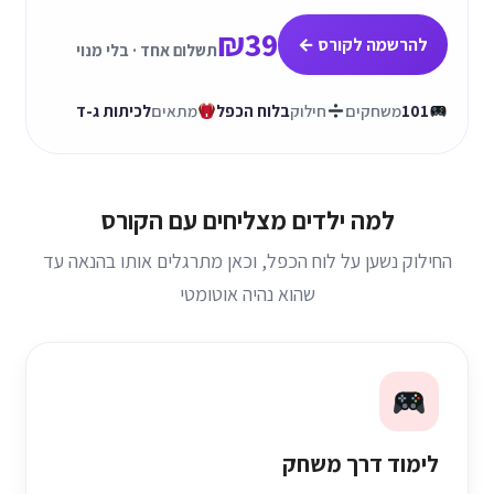
₪39
להרשמה לקורס ←
תשלום אחד · בלי מנוי
101
משחקים
חילוק
בלוח הכפל
מתאים
לכיתות ג-ד
למה ילדים מצליחים עם הקורס
החילוק נשען על לוח הכפל, וכאן מתרגלים אותו בהנאה עד
שהוא נהיה אוטומטי
לימוד דרך משחק