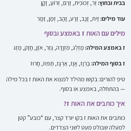
בבית ובחוץ:
זֵר, זְכוּכִית, זֶרֶם, זְרוֹעַ, זָקָן
עוד מילים:
זַיִת, זָנָב, זֶרַע, זָהָב, זְמַן, זַמָּר
מילים עם האות ז באמצע ובסוף
ז באמצע המילה:
מַזְלֵג, מִזְוָדָה, גֶּזֶר, אֹזֶן, חָזָק, מֶזֶג
ז בסוף המילה:
בַּרְוָז, אֲוָז, אַרְגָּז, תַּפּוּז, חָרוּז
טיפ להורים: בקשו מהילד למצוא את האות ז בכל מילה
— בהתחלה, באמצע או בסוף.
איך כותבים את האות ז?
כותבים את האות ז בקו יורד קצר, עם “כובע” קטן
למעלה שבולט מעט לשני הצדדים.