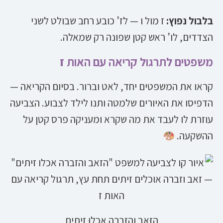
בלבול נפוץ:
ז מול ו — לז’ כובע רחב שבולט לשני
הצדדים, לו’ ראש קטן שפונה רק שמאלה.
משפטים לתרגול קריאה עם האות ז
קראו את המשפטים יחד, לאט וברור. בסיום הקריאה —
הדפיסו את האיורים שלמטה ותנו לילד לצבוע. הצביעה
עוזרת לו לעבד את מה שקרא ומעניקה פרס קטן על
ההשקעה.
הַזְּאֵב וְהַזֶּבְרָה אָכְלוּ זֵיתִים