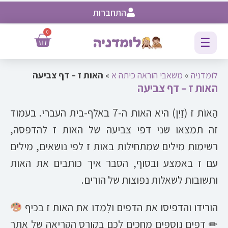
התחברות
0
☰
לומדניה
»
משאבי הוראה כיתה א
»
האות ז – דף צביעה
האות ז – דף צביעה
הָאוֹת ז (זַיִן) היא האות ה-7 באלף-בית העברי. בעמוד
זה תמצאו שני דפי צביעה של האות ז להדפסה,
רשימות מילים שמתחילות באות ז לפי נושאים, מילים
עם ז באמצע ובסוף, הסבר איך כותבים את האות
ותשובות לשאלות נפוצות של הורים.
הורידו והדפיסו את הדפים ולִמדו את האות ז בכיף
✏ דפים נוספים מחכים לכם בקורס הקריאה של אתר