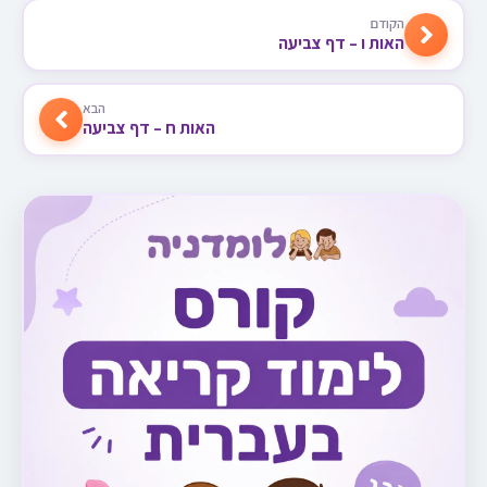
הקודם
האות ו – דף צביעה
הבא
האות ח – דף צביעה