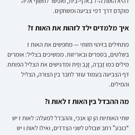
ז היא האות ה-7 באלף-בית, ואפשר לחשוף אליה
מוקדם דרך דפי צביעה ומשחקים.
איך מלמדים ילד לזהות את האות ז?
מתחילים בזיהוי חזותי — מחפשים את האות ז
בשלטים, בספרים ובאריזות. ממשיכים בצליל: אומרים
מילים כמו זֶבְרָה, זָנָב וְזַיִת ומדגישים את הצליל הפותח.
דף הצביעה בעמוד עוזר לחבר בין הצורה, הצליל
והמילים.
מה ההבדל בין האות ז לאות ו?
שתי האותיות הן קו אנכי, וההבדל למעלה: לאות ז יש
“כובע” רחב שבולט לשני הצדדים, ואילו לאות ו יש