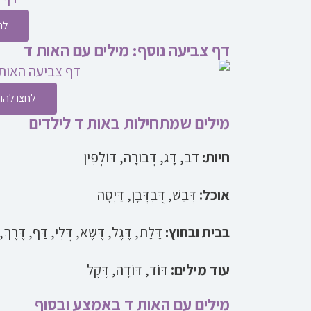
לח
דף צביעה נוסף: מילים עם האות ד
לחצו להו
מילים שמתחילות באות ד לילדים
חיות:
דֹּב, דָּג, דְּבוֹרָה, דּוֹלְפִין
אוכל:
דְּבַשׁ, דֻּבְדְּבָן, דַּיְסָה
בבית ובחוץ:
דֶּלֶת, דֶּגֶל, דֶּשֶׁא, דְּלִי, דַּף, דֶּרֶךְ,
עוד מילים:
דּוֹד, דּוֹדָה, דֶּקֶל
מילים עם האות ד באמצע ובסוף