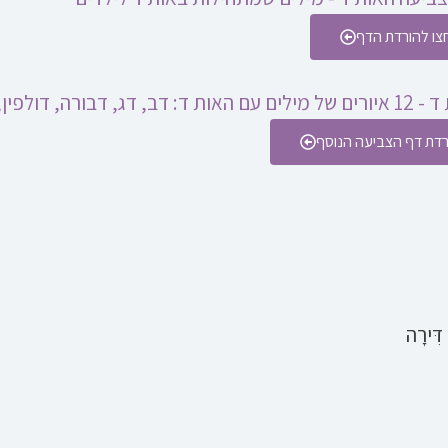
צו להורדת הדף
רדת דף הצביעה הנוסף
 דִּירָה