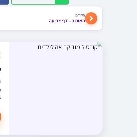
הקודם
האות ג – דף צביעה
ק
ש
צ
ש