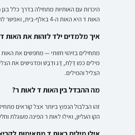
האות ד היא האות ה-4 באלף-בית, ואפשר לחשוף אליה מוקדם דרך דפי צביעה ומשחקים.
איך מלמדים ילד לזהות את האות ד?
מתחילים בזיהוי חזותי — מחפשים את האות 
מילים כמו דֶּלֶת, דָּג וּדְבַשׁ ומדגישים את
הצליל והמילים.
מה ההבדל בין האות ד לאות ר?
זהו הבלבול הנפוץ ביותר אצל קוראים מתחילי
הקו העליון, ואילו לאות ר הפינה מעוגלת וחל
אילו מילים באות ד מתאימות לקריא