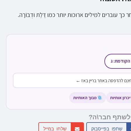
חר כך עוברים למילים ארוכות יותר כמו דֶּלֶת וּדְבוֹרָה.
הקודמת: ג
ינם להדפסה באתר בריין באז ←
רון אותיות
מבוך האותיות
לשתף חבר\ה?
שתפו בפייסבוק
שלחו במייל