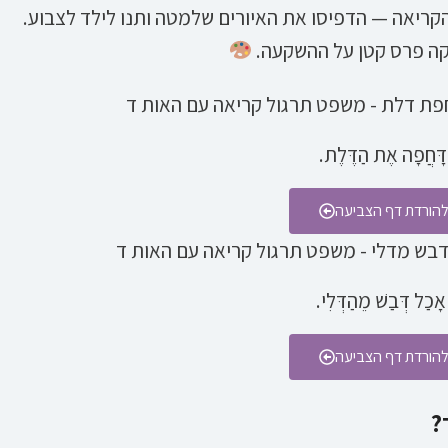
קריאה — הדפיסו את האיורים שלמטה ותנו לילד לצבוע.
קה פרס קטן על ההשקעה.
 דָּחֲפָה אֶת הַדֶּלֶת.
להורדת דף הצביעה
אָכַל דְּבַשׁ מֵהַדְּלִי.
להורדת דף הצביעה
?