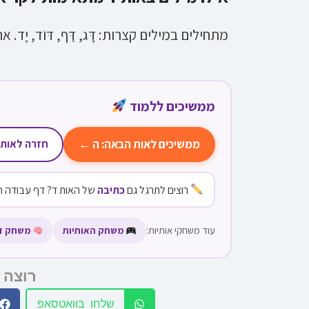
מתחילים במילים קצרות: דָּג, דַּף, דּוֹד, יָד. א
ממשיכים ללמוד
ממשיכים לאות הבאה: ה ←
חזרה לאות 
רוצים לתרגל גם
כתיבה
של האות ד? דף עבודה ח
עוד משחקי אותיות:
משחק האותיות
משחק זיכ
רוצה 
שלחו בוואטסאפ