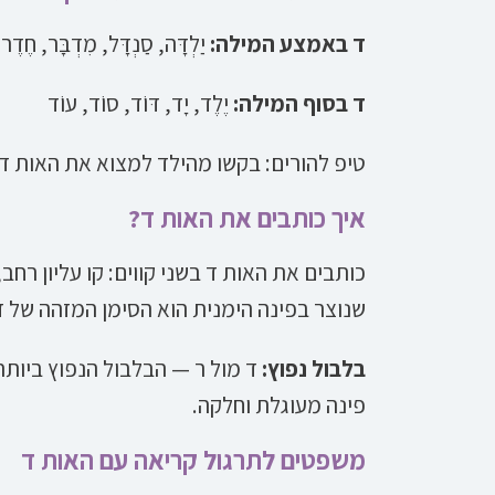
ד באמצע המילה:
יַלְדָּה, סַנְדָּל, מִדְבָּר, חֶדֶר
ד בסוף המילה:
יֶלֶד, יָד, דּוֹד, סוֹד, עוֹד
טיפ להורים: בקשו מהילד למצוא את האות ד
איך כותבים את האות ד?
כותבים את האות ד בשני קווים: קו עליון רח
שנוצר בפינה הימנית הוא הסימן המזהה של ד
בלבול נפוץ:
ד מול ר — הבלבול הנפוץ ביותר 
פינה מעוגלת וחלקה.
משפטים לתרגול קריאה עם האות ד