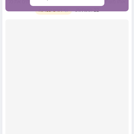
אותו משחק, החצי השני של האלף-בית. בסיומו מזהים את כל
22 האותיות.
דורש שמיעה